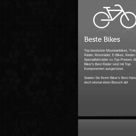
Beste Bikes
Top bestückte Mountainbikes, Trek
Räder, Rennräder, E-Bikes, Kinder
Spezialfahrräder zu Top-Preisen. Al
Biker’s Best Räder sind mit Top-
Komponenten ausgerüstet.
Statten Sie Ihrem Biker’s Best Händ
doch einmal einen Besuch ab!